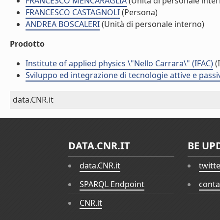
FRANCESCO MENCARAGLIA
(Unità di personale inte
FRANCESCO CASTAGNOLI
(Persona)
ANDREA BOSCALERI
(Unità di personale interno)
Prodotto
Institute of applied physics \"Nello Carrara\" (IFAC)
(I
Sviluppo ed integrazione di tecnologie attive e passi
data.CNR.it
DATA.CNR.IT
BE UP
data.CNR.it
twitt
SPARQL Endpoint
conta
CNR.it