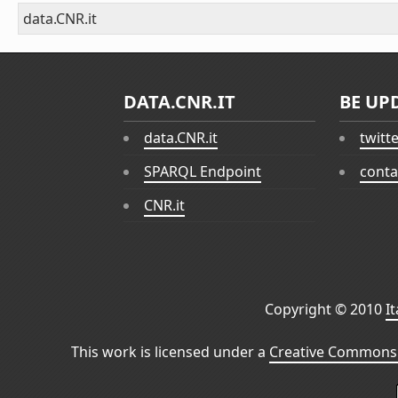
data.CNR.it
DATA.CNR.IT
BE UP
data.CNR.it
twitt
SPARQL Endpoint
conta
CNR.it
Copyright © 2010
I
This work is licensed under a
Creative Commons 