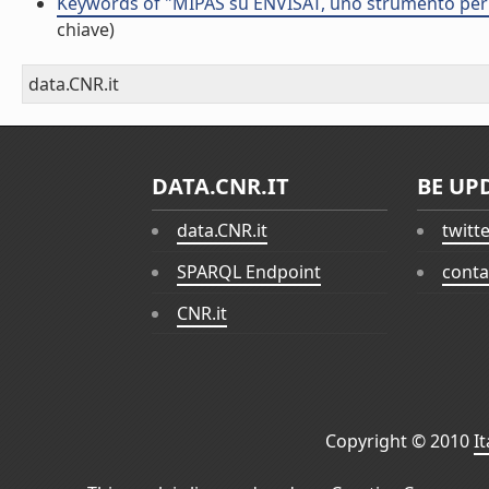
Keywords of "MIPAS su ENVISAT, uno strumento per 
chiave)
data.CNR.it
DATA.CNR.IT
BE UP
data.CNR.it
twitt
SPARQL Endpoint
conta
CNR.it
Copyright © 2010
I