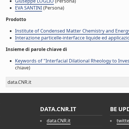
Giuseppe LOGLIO
(Persona)
EVA SANTINI
(Persona)
Prodotto
Institute of Condensed Matter Chemistry and Energ
Interazione particelle-interfacce liquide ed applicaz
Insieme di parole chiave di
Keywords of "Interfacial Dilational Rheology to Inve
chiave)
data.CNR.it
DATA.CNR.IT
BE UP
data.CNR.it
twitt