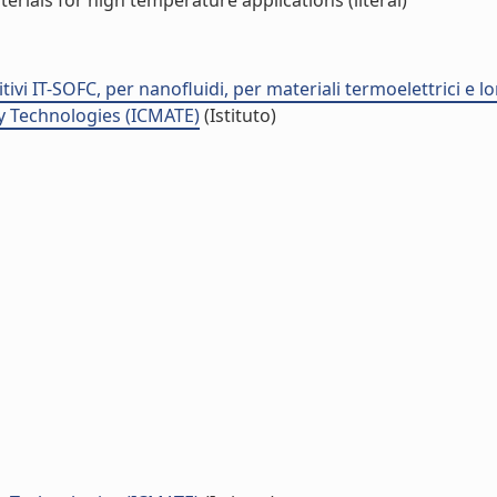
erials for high temperature applications (literal)
ivi IT-SOFC, per nanofluidi, per materiali termoelettrici e lo
y Technologies (ICMATE)
(Istituto)