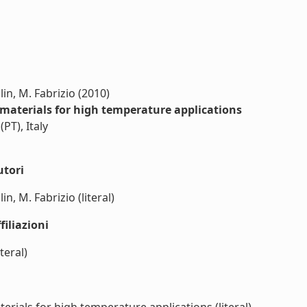
olin, M. Fabrizio (2010)
 materials for high temperature applications
PT), Italy
utori
in, M. Fabrizio (literal)
iliazioni
teral)