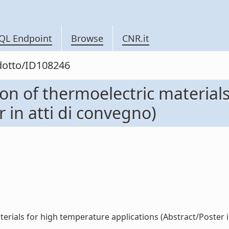
QL Endpoint
Browse
CNR.it
odotto/ID108246
ion of thermoelectric material
r in atti di convegno)
rials for high temperature applications (Abstract/Poster in 