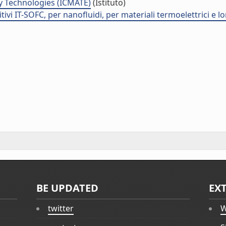
y Technologies (ICMATE)
(Istituto)
ivi IT-SOFC, per nanofluidi, per materiali termoelettrici e lo
BE UPDATED
EX
twitter
W