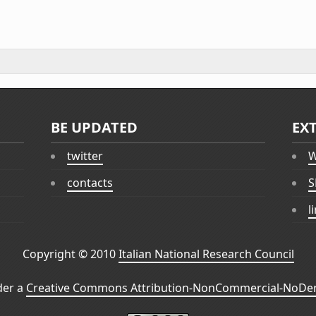
BE UPDATED
EX
twitter
W
contacts
S
l
Copyright © 2010
Italian National Research Council
der a
Creative Commons Attribution-NonCommercial-NoDeri