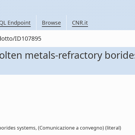
QL Endpoint
Browse
CNR.it
odotto/ID107895
olten metals-refractory borid
orides systems, (Comunicazione a convegno) (literal)