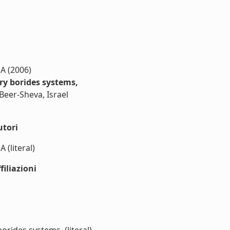
A (2006)
ry borides systems,
Beer-Sheva, Israel
utori
 (literal)
iliazioni