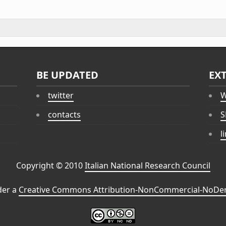
BE UPDATED
EX
twitter
W
contacts
S
l
Copyright © 2010
Italian National Research Council
der a
Creative Commons Attribution-NonCommercial-NoDeri