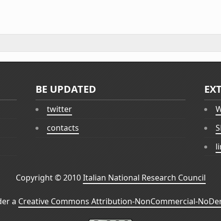
BE UPDATED
EX
twitter
W
contacts
S
l
Copyright © 2010
Italian National Research Council
der a
Creative Commons Attribution-NonCommercial-NoDeri