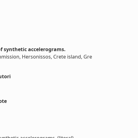
of synthetic accelerograms.
mission, Hersonissos, Crete island, Gre
utori
ote