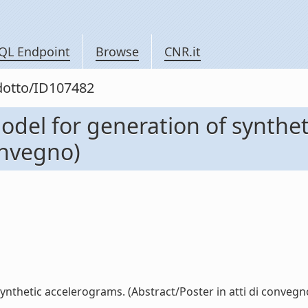
QL Endpoint
Browse
CNR.it
odotto/ID107482
model for generation of synthe
convegno)
ynthetic accelerograms. (Abstract/Poster in atti di convegno)