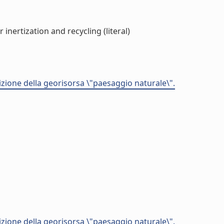
nertization and recycling (literal)
uizione della georisorsa \"paesaggio naturale\".
uizione della georisorsa \"paesaggio naturale\".