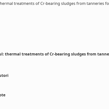
thermal treatments of Cr-bearing sludges from tanneries for 
l: thermal treatments of Cr-bearing sludges from tanner
utori
ote