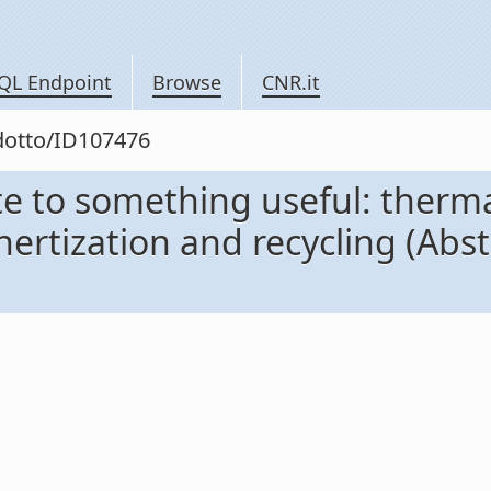
QL Endpoint
Browse
CNR.it
odotto/ID107476
ste to something useful: therm
ertization and recycling (Abstr