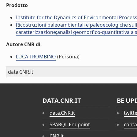
Prodotto
Institute for the Dynamics of Environmental Process
Ricostruzioni paleoambientali e paleoecologiche sull
caratterizzazione;analisi geomorfico-quantitativa a s
Autore CNR di
LUCA TROMBINO
(Persona)
data.CNR.it
DATA.CNR.IT
BE UP
data.CNR.it
twitt
SPARQL Endpoint
conta
CNR.it