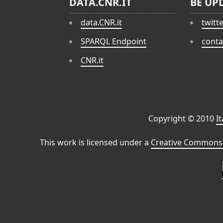
DATA.CNR.IT
BE UP
data.CNR.it
twitt
SPARQL Endpoint
conta
CNR.it
Copyright © 2010
I
This work is licensed under a
Creative Commons 