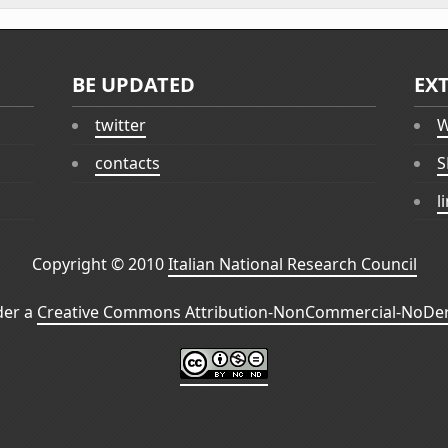
BE UPDATED
EX
twitter
W
contacts
S
l
Copyright © 2010
Italian National Research Council
der a
Creative Commons Attribution-NonCommercial-NoDeri