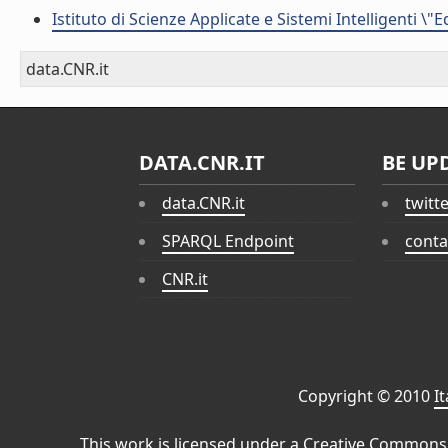
Istituto di Scienze Applicate e Sistemi Intelligenti \"
data.CNR.it
DATA.CNR.IT
BE UP
data.CNR.it
twitt
SPARQL Endpoint
conta
CNR.it
Copyright © 2010
I
This work is licensed under a
Creative Commons 