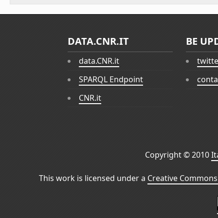
DATA.CNR.IT
BE UP
data.CNR.it
twitt
SPARQL Endpoint
conta
CNR.it
Copyright © 2010
I
This work is licensed under a
Creative Commons 