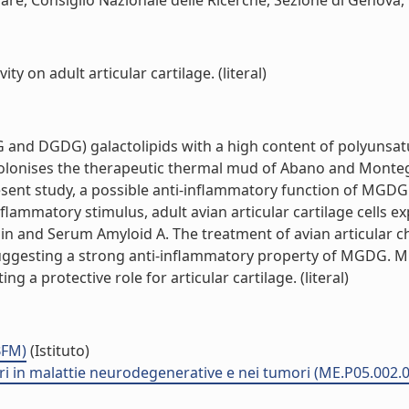
lare, Consiglio Nazionale delle Ricerche, Sezione di Genova, 
y on adult articular cartilage. (literal)
 and DGDG) galactolipids with a high content of polyunsatu
olonises the therapeutic thermal mud of Abano and Montegr
resent study, a possible anti-inflammatory function of MGDG 
flammatory stimulus, adult avian articular cartilage cells 
Avidin and Serum Amyloid A. The treatment of avian articula
gesting a strong anti-inflammatory property of MGDG. MGDG h
ng a protective role for articular cartilage. (literal)
BFM)
(Istituto)
i in malattie neurodegenerative e nei tumori (ME.P05.002.