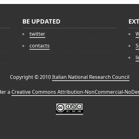
BE UPDATED
EX
twitter
W
contacts
S
l
Copyright © 2010
Italian National Research Council
der a
Creative Commons Attribution-NonCommercial-NoDeri