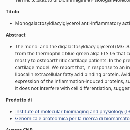
Terme. 5. Istituto di Bioimmagini e Fisiologia Moleco
Titolo
Monogalactosyldiacylglycerol anti-inflammatory activit
Abstract
The mono- and the digalactosyldiacylglycerol (MGDG
from the thermophilic blue-green alga ETS-05 that c
mostly to osteoarthritic cartilage patients. In the p
cartilage model. We report that, in response to an in
lipocalin extracellular fatty acid binding protein, 
expression of the inflammation-induced proteins, sug
it does not interfere with cell differentiation, suggesti
Prodotto di
Institute of molecular bioimaging and physiology (I
Genomica e proteomica per la ricerca di biomarcator