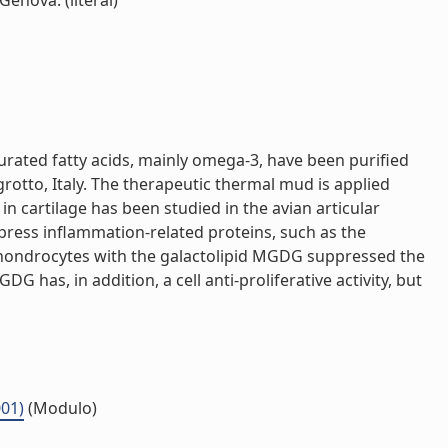
Genova. (literal)
rated fatty acids, mainly omega-3, have been purified
otto, Italy. The therapeutic thermal mud is applied
in cartilage has been studied in the avian articular
express inflammation-related proteins, such as the
r chondrocytes with the galactolipid MGDG suppressed the
as, in addition, a cell anti-proliferative activity, but
001)
(Modulo)