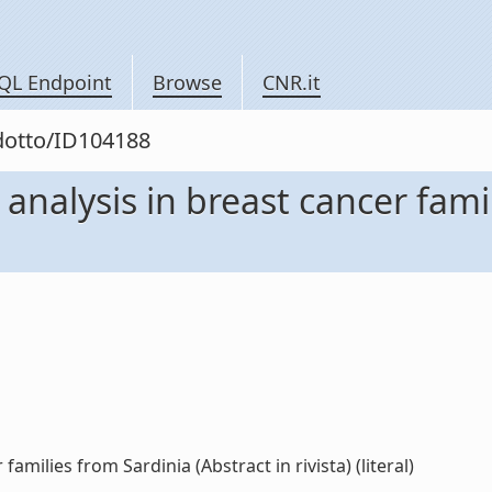
QL Endpoint
Browse
CNR.it
odotto/ID104188
alysis in breast cancer famil
milies from Sardinia (Abstract in rivista) (literal)