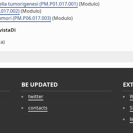
ella tumorigenesi (PM.P01.017.001)
(Modulo)
.017.002)
(Modulo)
 tumori (PM.P06.017.003)
(Modulo)
vistaDi
ta)
BE UPDATED
EX
twitter
W
contacts
S
l