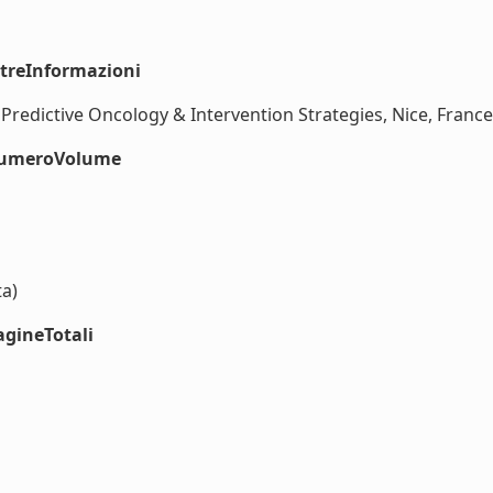
ltreInformazioni
edictive Oncology & Intervention Strategies, Nice, France, 
#numeroVolume
ta)
agineTotali