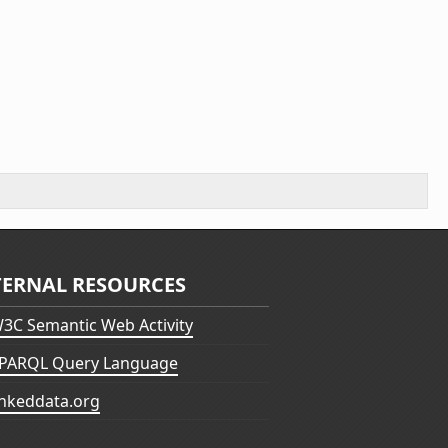
TERNAL RESOURCES
3C Semantic Web Activity
PARQL Query Language
inkeddata.org