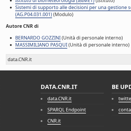
Istituto di biometeorologia (IBIMET)
(Istituto)
Sistemi di supporto alle decisioni per una gestione so
(AG.P04.031.001)
(Modulo)
Autore CNR di
BERNARDO GOZZINI
(Unità di personale interno)
MASSIMILIANO PASQUI
(Unità di personale interno)
data.CNR.it
DATA.CNR.IT
BE UP
data.CNR.it
twitt
SPARQL Endpoint
conta
CNR.it