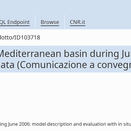
QL Endpoint
Browse
CNR.it
odotto/ID103718
Mediterranean basin during Ju
 data (Comunicazione a conveg
ng June 2006: model description and evaluation with in situ