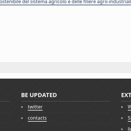
stenibile del sistema agricolo e delle filiere agro-industria
BE UPDATED
EX
twitter
W
contacts
S
l