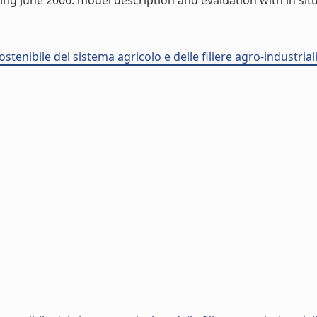
g June 2006: model description and evaluation with in situ d
stenibile del sistema agricolo e delle filiere agro-industria