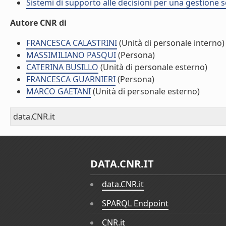
Sistemi di supporto alle decisioni per una gestione so
Autore CNR di
FRANCESCA CALASTRINI
(Unità di personale interno)
MASSIMILIANO PASQUI
(Persona)
CATERINA BUSILLO
(Unità di personale esterno)
FRANCESCA GUARNIERI
(Persona)
MARCO GAETANI
(Unità di personale esterno)
data.CNR.it
DATA.CNR.IT
data.CNR.it
SPARQL Endpoint
CNR.it