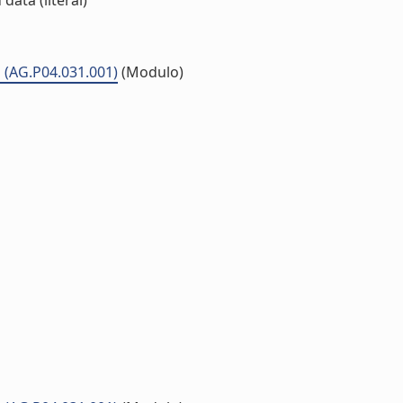
ata (literal)
li (AG.P04.031.001)
(Modulo)