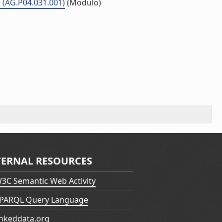
li (AG.P04.031.001)
(Modulo)
TERNAL RESOURCES
3C Semantic Web Activity
PARQL Query Language
inkeddata.org