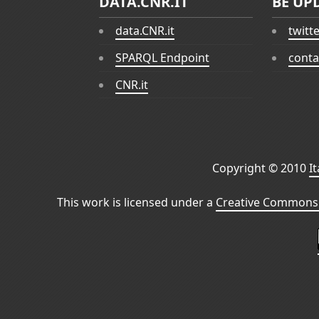
DATA.CNR.IT
BE UP
data.CNR.it
twitt
SPARQL Endpoint
conta
CNR.it
Copyright © 2010
I
This work is licensed under a
Creative Commons 