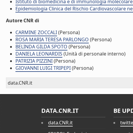
Istituto di biomedicina e di immunologia molecolare
Epidemiologia Clinica del Rischio Cardiovascolare ne
Autore CNR di
CARMINE ZOCCALI
(Persona)
ROSA MARIA TERESA PARLONGO
(Persona)
BELINDA GILDA SPOTO
(Persona)
DANIELA LEONARDIS
(Unità di personale interno)
PATRIZIA PIZZINI
(Persona)
GIOVANNI LUIGI TRIPEPI
(Persona)
data.CNR.it
DATA.CNR.IT
BE UP
data.CNR.it
twitt