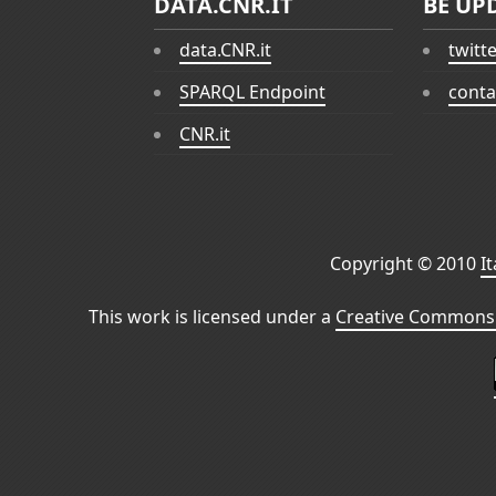
DATA.CNR.IT
BE UP
data.CNR.it
twitt
SPARQL Endpoint
conta
CNR.it
Copyright © 2010
I
This work is licensed under a
Creative Commons 