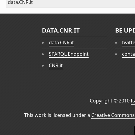
data.CNR.it
DATA.CNR.IT
BE UP
data.CNR.it
twitt
SPARQL Endpoint
conta
CNR.it
Copyright © 2010
I
This work is licensed under a
Creative Commons 