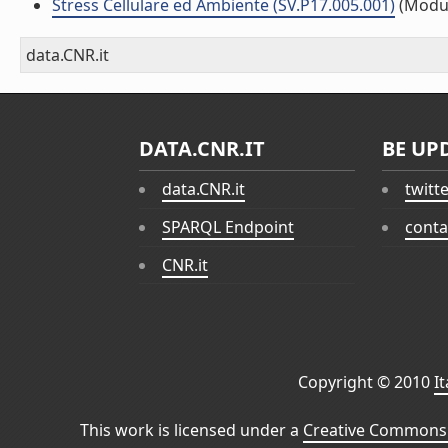
Stress Cellulare ed Ambiente (SV.P17.005.001)
(Modu
data.CNR.it
DATA.CNR.IT
BE UP
data.CNR.it
twitt
SPARQL Endpoint
conta
CNR.it
Copyright © 2010
I
This work is licensed under a
Creative Commons 