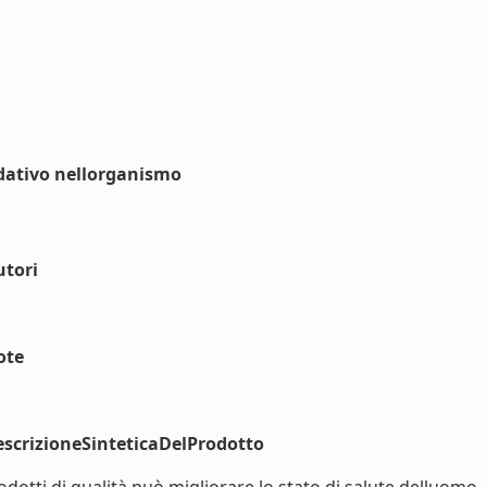
dativo nellorganismo
utori
ote
scrizioneSinteticaDelProdotto