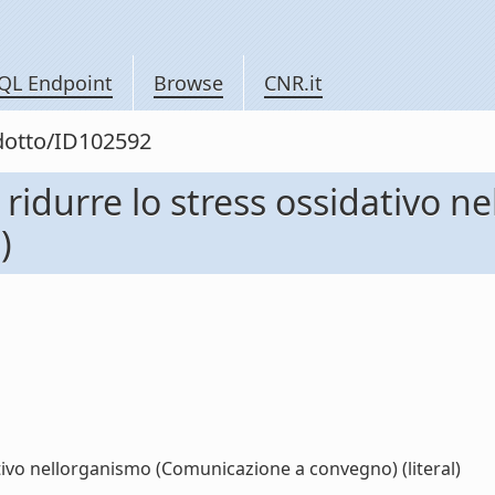
QL Endpoint
Browse
CNR.it
odotto/ID102592
idurre lo stress ossidativo ne
)
ivo nellorganismo (Comunicazione a convegno) (literal)