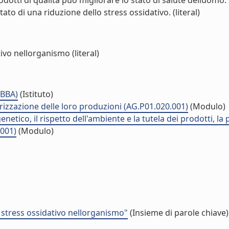
dotti di qualità può migliorare lo stato di salute delluomo.
tato di una riduzione dello stress ossidativo. (literal)
vo nellorganismo (literal)
IBBA)
(Istituto)
rizzazione delle loro produzioni (AG.P01.020.001)
(Modulo)
netico, il rispetto dell'ambiente e la tutela dei prodotti, la
.001)
(Modulo)
stress ossidativo nellorganismo"
(Insieme di parole chiave)