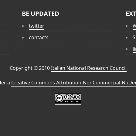
BE UPDATED
EX
twitter
W
contacts
S
l
Copyright © 2010
Italian National Research Council
der a
Creative Commons Attribution-NonCommercial-NoDeri