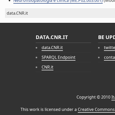
Neurofisiopatologia e clinica (ME.P02.003.001)
(Modu
data.CNR.it
DATA.CNR.IT
BE UP
data.CNR.it
twitt
SPARQL Endpoint
conta
CNR.it
Copyright © 2010
I
This work is licensed under a
Creative Commons 