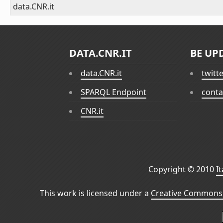
data.CNR.it
DATA.CNR.IT
BE UP
data.CNR.it
twitt
SPARQL Endpoint
conta
CNR.it
Copyright © 2010
I
This work is licensed under a
Creative Commons 