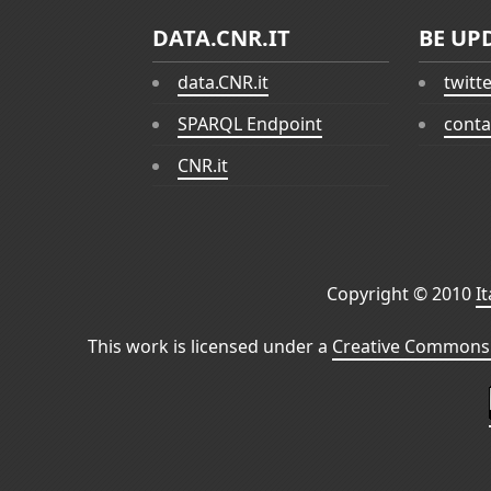
DATA.CNR.IT
BE UP
data.CNR.it
twitt
SPARQL Endpoint
conta
CNR.it
Copyright © 2010
I
This work is licensed under a
Creative Commons 