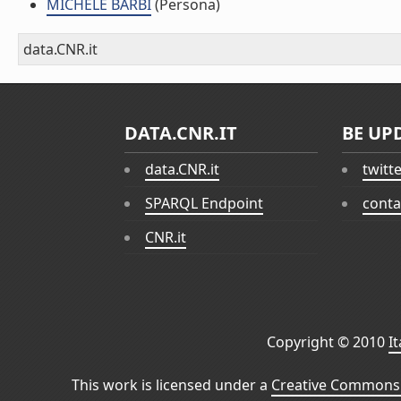
MICHELE BARBI
(Persona)
data.CNR.it
DATA.CNR.IT
BE UP
data.CNR.it
twitt
SPARQL Endpoint
conta
CNR.it
Copyright © 2010
I
This work is licensed under a
Creative Commons 