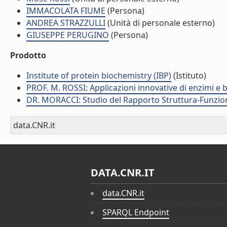
IMMACOLATA FIUME
(Persona)
ANDREA STRAZZULLI
(Unità di personale esterno)
GIUSEPPE PERUGINO
(Persona)
Prodotto
Institute of protein biochemistry (IBP)
(Istituto)
PROF. M. ROSSI: Applicazioni innovative di enzimi e 
DR. MORACCI: Studio del Rapporto Struttura-Funzion
data.CNR.it
DATA.CNR.IT
data.CNR.it
SPARQL Endpoint