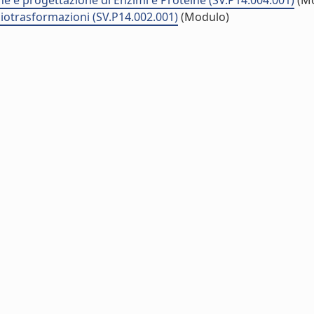
e e progettazione di Enzimi e Proteine (SV.P14.004.001)
(Mo
biotrasformazioni (SV.P14.002.001)
(Modulo)