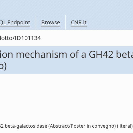
QL Endpoint
Browse
CNR.it
odotto/ID101134
ction mechanism of a GH42 bet
o)
 beta-galactosidase (Abstract/Poster in convegno) (literal)