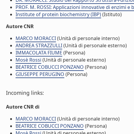
DR. MORACCI: Studio del Rapporto Struttura-Funzion
PROF. M. ROSSI: Applicazioni innovative di enzimi e 
Institute of protein biochemistry (IBP)
(Istituto)
Autore CNR
MARCO MORACCI
(Unità di personale interno)
ANDREA STRAZZULLI
(Unità di personale esterno)
IMMACOLATA FIUME
(Persona)
Mosè Rossi
(Unità di personale esterno)
BEATRICE COBUCCI PONZANO
(Persona)
GIUSEPPE PERUGINO
(Persona)
Incoming links:
Autore CNR di
MARCO MORACCI
(Unità di personale interno)
BEATRICE COBUCCI PONZANO
(Persona)
Mosè Rossi
(Unità di personale esterno)