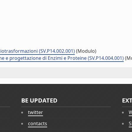
biotrasformazioni (SV.P14.002.001)
(Modulo)
e e progettazione di Enzimi e Proteine (SV.P14.004.001)
(Mo
BE UPDATED
EX
twitter
W
contacts
S