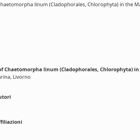
 Chaetomorpha linum (Cladophorales, Chlorophyta) in the Ma
of Chaetomorpha linum (Cladophorales, Chlorophyta) in 
arina, Livorno
utori
iliazioni