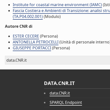
Institute for coastal marine environment (IAMC)
(Ist
Fascia Costiera e Ambienti di Transizione: analisi str
(TA.P04.002.001)
(Modulo)
Autore CNR di
ESTER CECERE
(Persona)
ANTONELLA PETROCELLI
(Unità di personale interno
GIUSEPPE PORTACCI
(Persona)
data.CNR.it
DATA.CNR.IT
data.CNR.it
SPARQL Endpoint