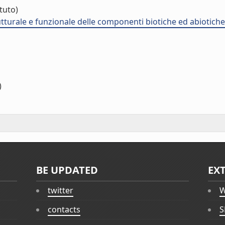
ituto)
utturale e funzionale delle componenti biotiche ed abiotiche 
)
BE UPDATED
EX
twitter
W
contacts
S