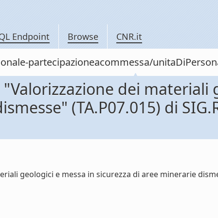
QL Endpoint
Browse
CNR.it
/personale-partecipazioneacommessa/unitaDiPe
Valorizzazione dei materiali 
e dismesse" (TA.P07.015) di S
riali geologici e messa in sicurezza di aree minerarie dis