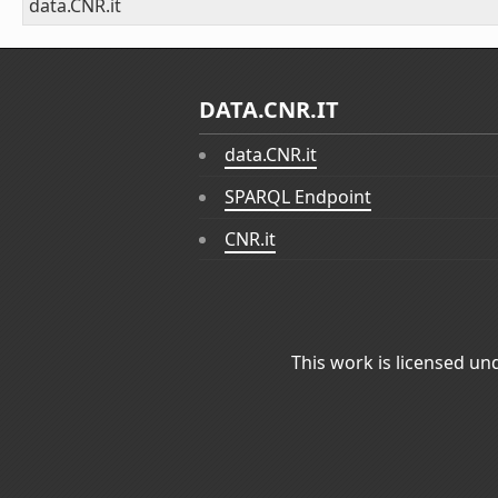
data.CNR.it
DATA.CNR.IT
data.CNR.it
SPARQL Endpoint
CNR.it
This work is licensed un