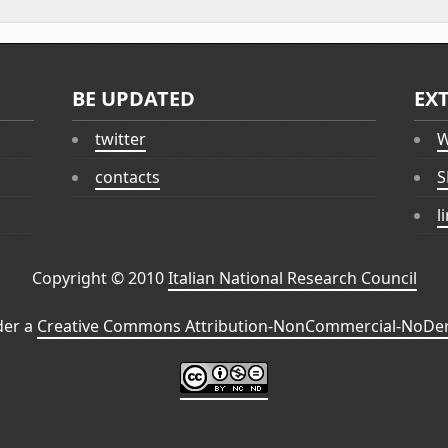
BE UPDATED
EX
twitter
W
contacts
S
l
Copyright © 2010
Italian National Research Council
der a
Creative Commons Attribution-NonCommercial-NoDeri