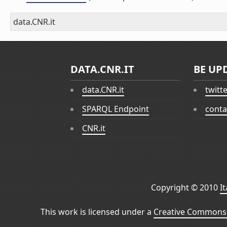
data.CNR.it
DATA.CNR.IT
BE UP
data.CNR.it
twitt
SPARQL Endpoint
conta
CNR.it
Copyright © 2010
I
This work is licensed under a
Creative Commons 