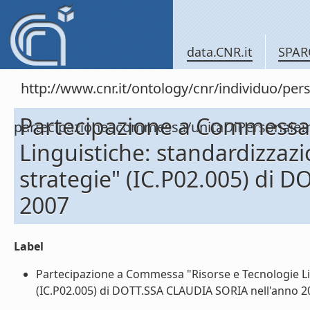
data.CNR.it
SPAR
http://www.cnr.it/ontology/cnr/individuo/per
Partecipazione a Commessa 
partecipazioneacommessa/unitaDiPersona
Linguistiche: standardizzazi
strategie" (IC.P02.005) di 
2007
Label
Partecipazione a Commessa "Risorse e Tecnologie Ling
(IC.P02.005) di DOTT.SSA CLAUDIA SORIA nell'anno 200