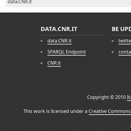
data.CNR.it
DATA.CNR.IT
BE UP
data.CNR.it
twitt
SPARQL Endpoint
conta
CNR.it
Copyright © 2010
I
This work is licensed under a
Creative Commons 