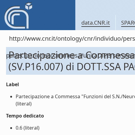
data.CNR.it
SPAR
http://www.cnr.it/ontology/cnr/individuo/per
Partecipazione a Commessa 
partecipazioneacommessa/unitaDiPersona
(SV.P16.007) di DOTT.SSA P
Label
Partecipazione a Commessa "Funzioni del S.N./Neuro
(literal)
Tempo dedicato
0.6 (literal)