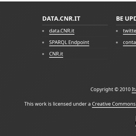
DATA.CNR.IT
BE UP
data.CNR.it
twitt
SPARQL Endpoint
conta
CNR.it
Copyright © 2010
I
This work is licensed under a
Creative Commons 