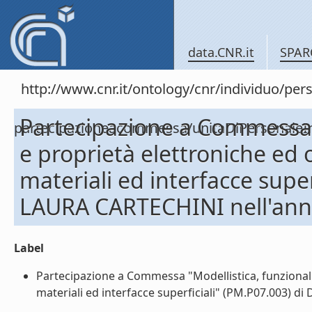
data.CNR.it
SPAR
http://www.cnr.it/ontology/cnr/individuo/per
Partecipazione a Commessa "
partecipazioneacommessa/unitaDiPersona
e proprietà elettroniche ed o
materiali ed interfacce supe
LAURA CARTECHINI nell'ann
Label
Partecipazione a Commessa "Modellistica, funzionaliz
materiali ed interfacce superficiali" (PM.P07.003) d