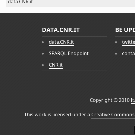
data.CNR.it
DATA.CNR.IT
BE UP
data.CNR.it
twitt
SPARQL Endpoint
conta
CNR.it
Copyright © 2010
I
This work is licensed under a
Creative Commons 