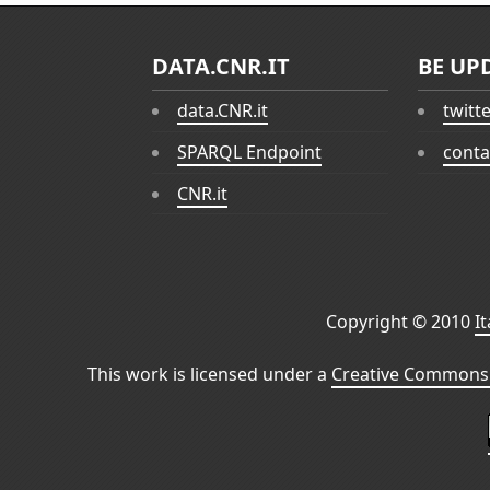
DATA.CNR.IT
BE UP
data.CNR.it
twitt
SPARQL Endpoint
conta
CNR.it
Copyright © 2010
I
This work is licensed under a
Creative Commons 