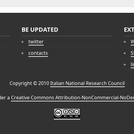
BE UPDATED
EX
twitter
W
contacts
S
l
Copyright © 2010
Italian National Research Council
der a
Creative Commons Attribution-NonCommercial-NoDeri