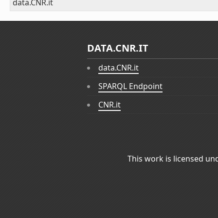
data.CNR.it
DATA.CNR.IT
data.CNR.it
SPARQL Endpoint
CNR.it
This work is licensed un