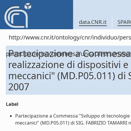
data.CNR.it
SPAR
http://www.cnr.it/ontology/cnr/individuo/per
Partecipazione a Commessa 
partecipazioneacommessa/unitaDiPersona
realizzazione di dispositivi e
meccanici" (MD.P05.011) di
2007
Label
Partecipazione a Commessa "Sviluppo di tecnologie e r
meccanici" (MD.P05.011) di SIG. FABRIZIO TAMARRI nel