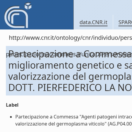
data.CNR.it
SPAR
http://www.cnr.it/ontology/cnr/individuo/per
Partecipazione a Commessa "
partecipazioneacommessa/unitaDiPersona
miglioramento genetico e san
valorizzazione del germoplas
DOTT. PIERFEDERICO LA NOT
Label
Partecipazione a Commessa "Agenti patogeni intracell
valorizzazione del germoplasma viticolo" (AG.P04.00