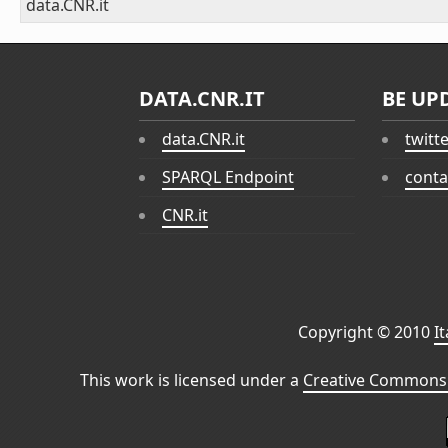
data.CNR.it
DATA.CNR.IT
BE UP
data.CNR.it
twitt
SPARQL Endpoint
conta
CNR.it
Copyright © 2010
I
This work is licensed under a
Creative Commons 