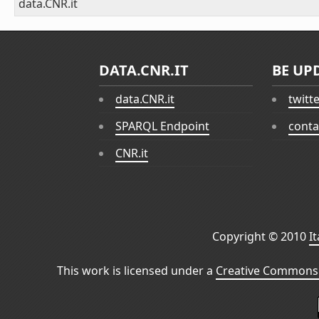
data.CNR.it
DATA.CNR.IT
BE UP
data.CNR.it
twitt
SPARQL Endpoint
conta
CNR.it
Copyright © 2010
I
This work is licensed under a
Creative Commons 