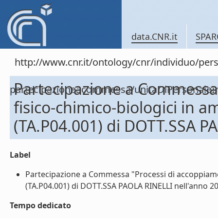
data.CNR.it
SPAR
http://www.cnr.it/ontology/cnr/individuo/per
Partecipazione a Commessa 
partecipazioneacommessa/unitaDiPersona
fisico-chimico-biologici in a
(TA.P04.001) di DOTT.SSA P
Label
Partecipazione a Commessa "Processi di accoppiamento
(TA.P04.001) di DOTT.SSA PAOLA RINELLI nell'anno 200
Tempo dedicato