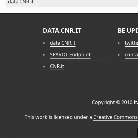
data.CNR.it
DATA.CNR.IT
BE UP
data.CNR.it
twitt
SPARQL Endpoint
conta
CNR.it
Copyright © 2010
I
This work is licensed under a
Creative Commons 