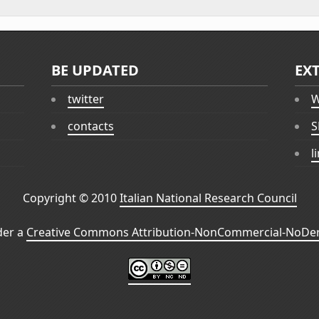
BE UPDATED
EX
twitter
W
contacts
S
l
Copyright © 2010
Italian National Research Council
der a
Creative Commons Attribution-NonCommercial-NoDeri