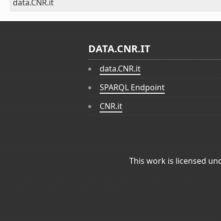
data.CNR.it
DATA.CNR.IT
data.CNR.it
SPARQL Endpoint
CNR.it
This work is licensed un