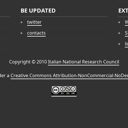
BE UPDATED
EX
twitter
W
contacts
S
l
Copyright © 2010
Italian National Research Council
der a
Creative Commons Attribution-NonCommercial-NoDeri