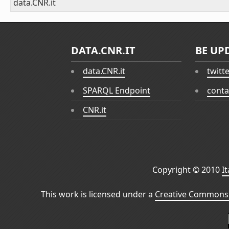
data.CNR.it
DATA.CNR.IT
BE UP
data.CNR.it
twitt
SPARQL Endpoint
conta
CNR.it
Copyright © 2010
I
This work is licensed under a
Creative Commons 