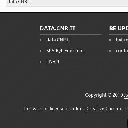
data.CNR.it
DATA.CNR.IT
BE UP
data.CNR.it
twitt
SPARQL Endpoint
conta
CNR.it
Copyright © 2010
I
This work is licensed under a
Creative Commons 