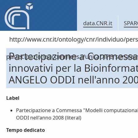
data.CNR.it
SPAR
http://www.cnr.it/ontology/cnr/individuo/per
Partecipazione a Commessa 
partecipazioneacommessa/unitaDiPersona
innovativi per la Bioinformat
ANGELO ODDI nell'anno 20
Label
Partecipazione a Commessa "Modelli computazionali 
ODDI nell'anno 2008 (literal)
Tempo dedicato