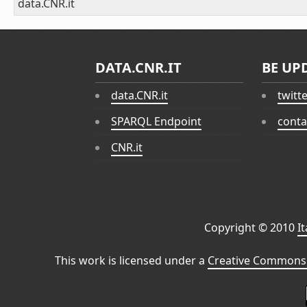
data.CNR.it
DATA.CNR.IT
BE UP
data.CNR.it
twitt
SPARQL Endpoint
conta
CNR.it
Copyright © 2010
I
This work is licensed under a
Creative Commons 