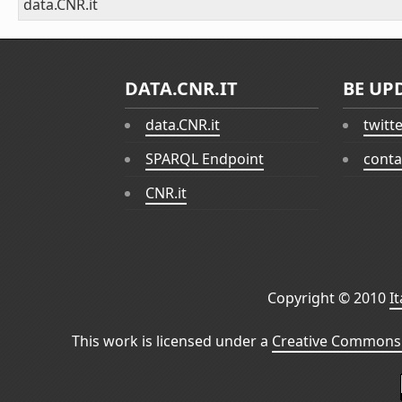
data.CNR.it
DATA.CNR.IT
BE UP
data.CNR.it
twitt
SPARQL Endpoint
conta
CNR.it
Copyright © 2010
I
This work is licensed under a
Creative Commons 