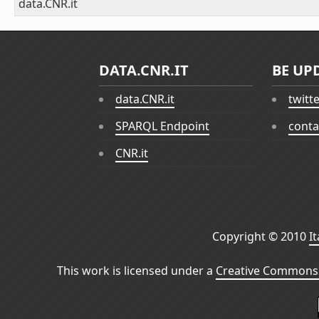
data.CNR.it
DATA.CNR.IT
BE UP
data.CNR.it
twitt
SPARQL Endpoint
conta
CNR.it
Copyright © 2010
I
This work is licensed under a
Creative Commons 